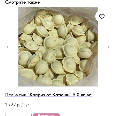
Смотрите также
Пельмени "Каприз от Катюши" 5,0 кг, уп
Зр
1 727
р.
13
/
1 уп
В корзину