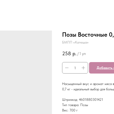
Позы Восточные 0,7
БМПП «Катюша»
258
р.
/
1 уп
Добавить 
Насыщенный вкус и аромат мяса в
0,7 кг - идеальный выбор для бол
Штрихкод: 4601880301421
Тип товара: Позы
Вес: 700 г