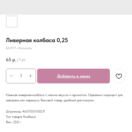
Ливерная колбаса 0,25
БМПП «Катюша»
65
р.
/
1 уп
Добавить в заказ
Нежная ливерная колбаса с мягким вкусом и ароматом. Идеально подходит для
завтрака или перекуса. Весовой товар, удобный для покупки.
Штрихкод: 4601105100211
Тип товара: Колбаса
Вес: 250 г