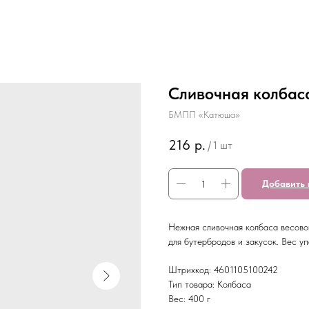
Сливочная колбаса
БМПП «Катюша»
216
р.
/
1 шт
Добавить 
Нежная сливочная колбаса весово
для бутербродов и закусок. Вес упа
Штрихкод: 4601105100242
Тип товара: Колбаса
Вес: 400 г