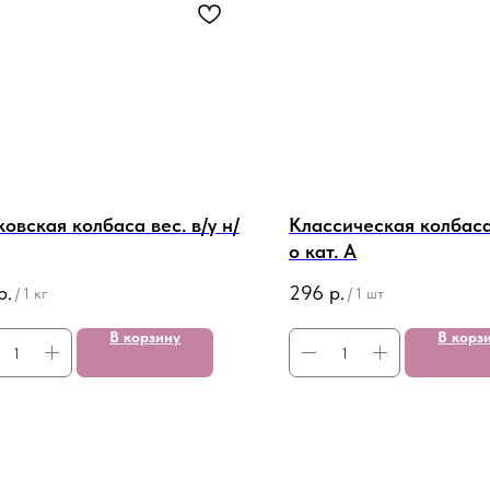
овская колбаса вес. в/у н/
Классическая колбаса 
о кат. А
р.
296
р.
/
1 кг
/
1 шт
В корзину
В корз